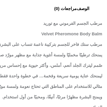
الوصف
مراجعات (0)
مرطب الجسم الفرموني مع توريد
Velvet Pheromone Body Balm
مرطب ستك فاخر للجسم بتركيبة ناعمة تنساب على البشرة
يمنحك ترطيبًا مخمليًا ولمسة أنثوية جذابة مع مظهر مورّد
صُمم ليترك الجلد أنعم، أملس، وأكثر حيوية مع إحساس مريح
ليمنحك عناية يومية سريعة وفخمة… في خطوة واحدة فقط.
مثالي للاستخدام على المناطق التي تحتاج نعومة ولمسة مورّ
ويمنح البشرة مظهرًا مرتبًا، أنيقًا، ومحببًا من أول استخدام.