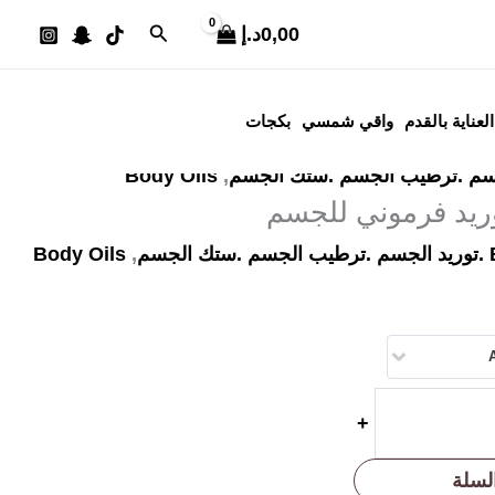
عر
البحث
0,00
د.إ
الي
/ ستك ترطيب
العناية بالقدم
واقي شمسي
بكجات
10د.إ.
Body Oils
,
يد فرموني للجسم
سم
,
Body Oils
+
لسلة