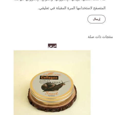
المتصفح لاستخدامها المرة المقبلة في تعليقي.
منتجات ذات صلة
السعر
السعر
عرض
الأصلي
الحالي
هو:
هو:
120,00د.إ.
85,00د.إ.