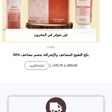
غير متوفر في المخزون
بكجات
بكج التفتيح المضاعف والإشراقة بخصم مضاعف 50‎%‎
500,00
د.إ
245,00
د.إ
قراءة المزيد