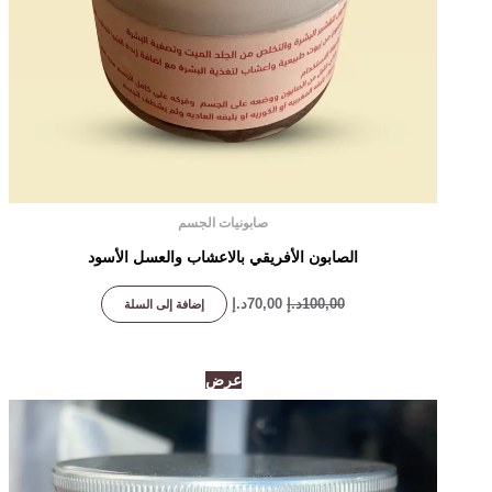
صابونيات الجسم
الصابون الأفريقي بالاعشاب والعسل الأسود
100,00
د.إ
70,00
د.إ
إضافة إلى السلة
السعر
السعر
عرض
الأصلي
الحالي
هو:
هو:
150,00د.إ.
135,00د.إ.