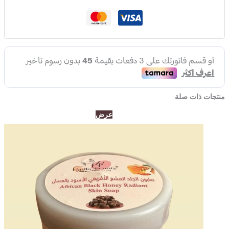
منتجات ذات صلة
السعر
السعر
عرض
الأصلي
الحالي
هو:
هو:
100,00د.إ.
70,00د.إ.