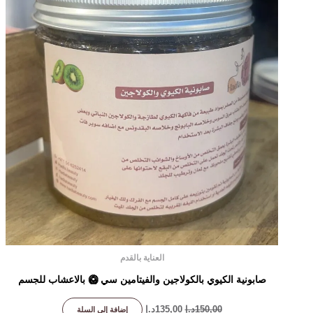
العناية بالقدم
صابونية الكيوي بالكولاجين والفيتامين سي 🥝 بالاعشاب للجسم
150,00
د.إ
135,00
د.إ
إضافة إلى السلة