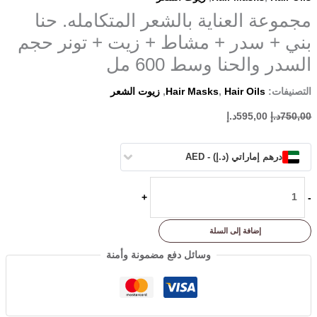
مجموعة العناية بالشعر المتكامله. حنا
بني + سدر + مشاط + زيت + تونر حجم
السدر والحنا وسط 600 مل
التصنيفات:
Hair Oils
,
Hair Masks
,
زيوت الشعر
750,00
د.إ
595,00
د.إ
درهم إماراتي (د.إ) - AED
+
-
إضافة إلى السلة
وسائل دفع مضمونة وأمنة