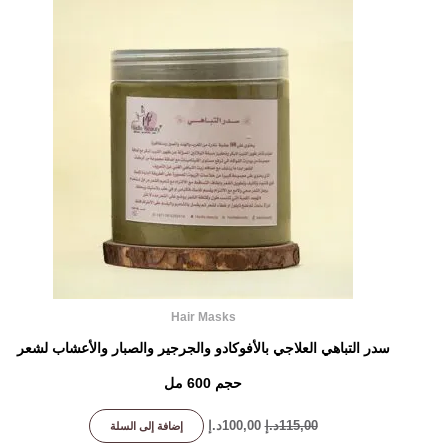
هو:
هو:
115,00د.إ.
100,00د.إ.
Hair Masks
سدر التباهي العلاجي بالأفوكادو والجرجير والصبار والأعشاب لشعر
حجم 600 مل
115,00
د.إ
100,00
د.إ
إضافة إلى السلة