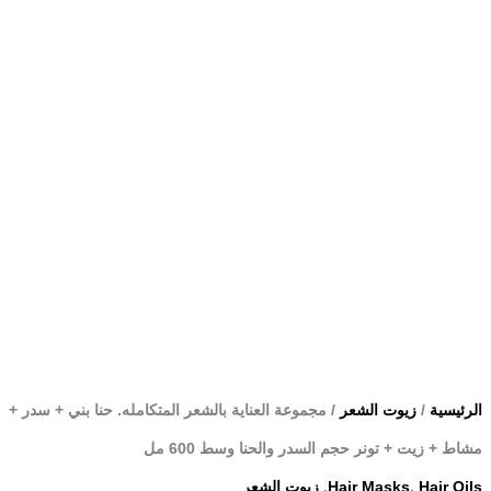
+
تونر
حجم
السدر
والحنا
وسط
600
مل
الرئيسية
/
زيوت الشعر
/ مجموعة العناية بالشعر المتكامله. حنا بني + سدر +
مشاط + زيت + تونر حجم السدر والحنا وسط 600 مل
Hair Oils
,
Hair Masks
,
زيوت الشعر