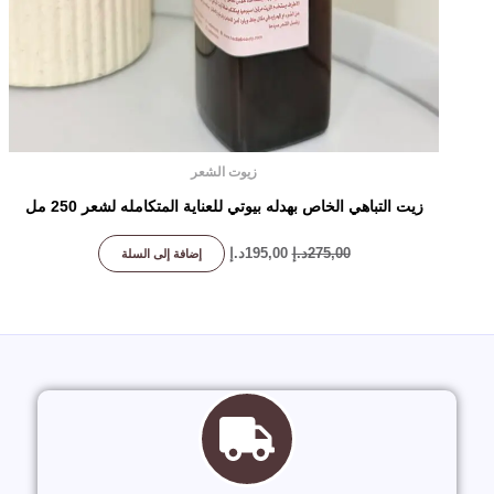
زيوت الشعر
زيت التباهي الخاص بهدله بيوتي للعناية المتكامله لشعر 250 مل
275,00
د.إ
195,00
د.إ
إضافة إلى السلة