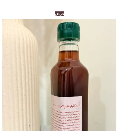
السعر
السعر
عرض
الأصلي
الحالي
هو:
هو:
275,00د.إ.
195,00د.إ.