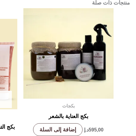
منتجات ذات صلة
بكجات
بكج العناية بالشعر
بكج ال
إضافة إلى السلة
595,00
د.إ