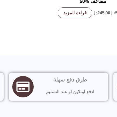
مضاعف 50‎%‎
قراءة المزيد
د.إ
245,00
د.إ
طرق دفع سهلة
ادفع اونلاين او عند التسليم