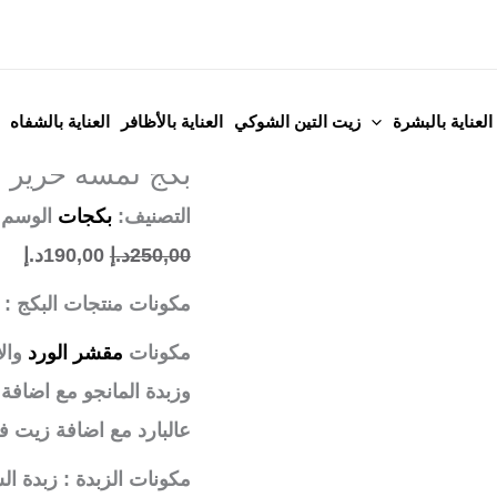
كمية
السعر
الس
بكج
الأصلي
الح
لمسة
هو:
هو:
عرض
الرئيسية
/
بكجات
/ بكج 
العناية بالبشرة
زيت التين الشوكي
العناية بالأظافر
العناية بالشفاه
حرير
250,00د.إ.
0,00
بكجات
بكج لمسة حرير 
للجسم
التصنيف:
بكجات
الوسم
250,00
د.إ
190,00
د.إ
مكونات منتجات البكج :
مكونات
مقشر الورد
والا
وزبدة المانجو مع اضافة
عالبارد مع اضافة زيت ف
مكونات الزبدة : زبدة ا