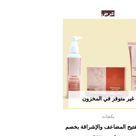
السعر
السعر
عرض
الأصلي
الحالي
هو:
هو:
500,00د.إ.
245,00د.إ.
غير متوفر في المخزون
بكجات
تفتيح المضاعف والإشراقة بخصم