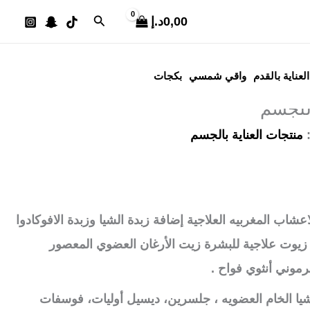
عر
البحث
0,00
د.إ
الي
لمسة حرير للجسم
العناية بالقدم
واقي شمسي
بكجات
19د.إ.
للجسم
:
منتجات العناية بالجسم
عشاب المغربيه العلاجية إضافة زبدة الشيا وزبدة الافوكادوا
 زيوت علاجية للبشرة زيت الأرغان العضوي المعصور
رموني أنثوي فواح .
لشيا الخام العضويه ، جلسرين، ديسيل أوليات، فوسفات