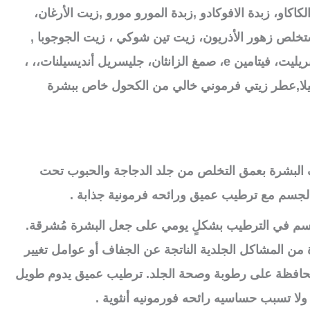
لكاكاو، زبدة الافوكادو ,زبدة المورو مورو ,زيت الأرغان،
لص زهور الأذريون، زيت تين شوكي ، زيت الجوجوبا ,
زيت الورد ,جليسريل كابريليت، فيتامين e، صمغ الزانثان، جليسريل أنديسيلنات،، ،
ونيلا,عطر زيتي فرموني خالي من الكحول خاص ببشرة
البشرة بعمق التخلص من جلد الدجاجة والحبوب تحت
 الجسم مع ترطيب عميق ورائحه فرمونية جذابة .
لجسم في الترطيب بشكلٍ يومي على جعل البشرة مُشرقة.
من المشاكل الجلدية الناتجة عن الجفاف أو عوامل تغيير
ُحافظة على رطوبة وصحة الجلد. ترطيب عميق يدوم طويل
ولا تسبب حساسيه رائحه فورمونيه أنثوية .