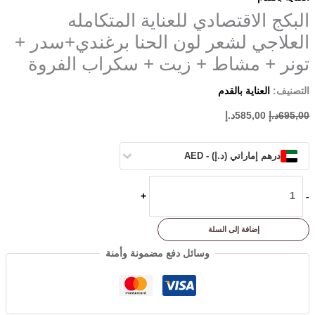
البكج الاقتصادي للعناية المتكامله
العلاجي لشعر لون الحنا برغندي+سدر +
تونر + مشاط + زيت + سكراب الفروة
التصنيف:
العناية بالقدم
695,00
د.إ
585,00
د.إ
درهم إماراتي (د.إ) - AED
+
-
إضافة إلى السلة
وسائل دفع مضمونة وأمنة