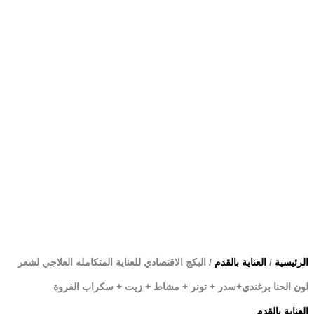
مشاط
+
زيت
+
سكراب
الفروة
الرئيسية
/
العناية بالقدم
/ البكج الاقتصادي للعناية المتكامله العلاجي لشعر
لون الحنا برغندي+سدر + تونر + مشاط + زيت + سكراب الفروة
العناية بالقدم