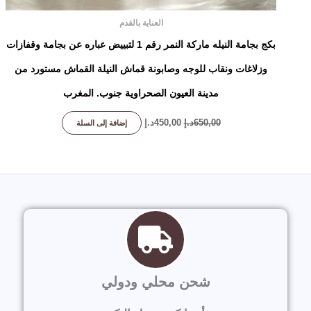
العناية بالقدم
بكج بجامة النيله ماركة النمر رقم 1 لتبييض عباره عن بجامة وقفازات
وزلاغات ونقاب للوجه وصابونة قماش النيلة القماش مستورد من
مدينة العيون الصحراوية جنوب. المغرب
650,00
د.إ
450,00
د.إ
إضافة إلى السلة
شحن محلي ودولي