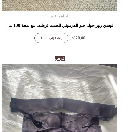
العناية بالقدم
لوشن روز جولد جلو الفرموني للجسم ترطيب مع لمعة 100 مل
120,00
د.إ
إضافة إلى السلة
السعر
السعر
عرض
الأصلي
الحالي
هو:
هو:
650,00د.إ.
450,00د.إ.