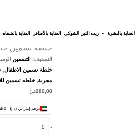
كمية
خلطة
تسمين
الرئيسية
/
التسمين
/ خلطة
العناية بالبشرة
زيت التين الشوكي
العناية بالأظافر
العناية بالشفاه
خاصة
التسمين
خلطة تسمين خاصة ب
بالاطفال
طبيعية
التصنيف:
التسمين
الوس
100‎%‎
خلطة تسمين الاطفال
,
خ
مجربة
,
خلطه تسمين لل
280,00
د.إ
درهم إماراتي (د.إ) - AED
-