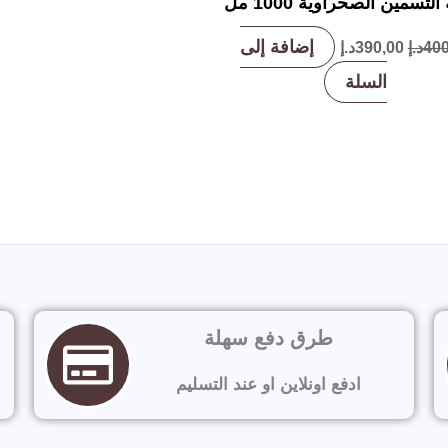
تسمين الصحراوية 1000 مل
إضافة إلى
400
د.إ
390,00
د.إ
السلة
طرق دفع سهلة
ادفع اونلاين او عند التسليم