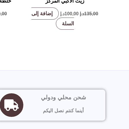
زيت الأكبي المركز
خلطة ال
إضافة إلى
135,00
د.إ
100,00
د.إ
,00
السلة
شحن محلي ودولي
أينما كنتم نصل اليكم