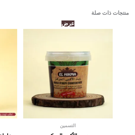
منتجات ذات صلة
السعر
السعر
عرض
الأصلي
الحالي
هو:
هو:
135,00د.إ.
100,00د.إ.
التسمين