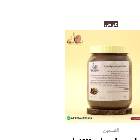
السعر
السعر
عرض
الأصلي
الحالي
هو:
هو:
400,00د.إ.
390,00د.إ.
التسمين