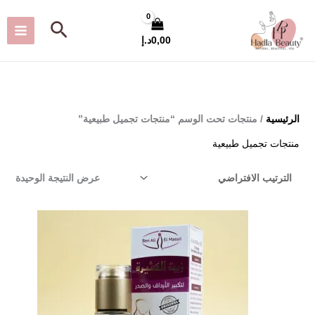
أ
أ
خطي
البحث
د
ع
لى
0,00
د.إ
ن
ل
لمحتوى
ى
ى
س
س
ع
ع
الرئيسية
/ منتجات تحت الوسم “منتجات تجميل طبيعية”
ر
ر
منتجات تجميل طبيعية
عرض النتيجة الوحيدة