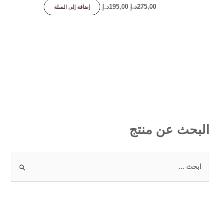
275,00
د.إ
195,00
د.إ
إضافة إلى السلة
البحث عن منتج
ا
ل
ب
ح