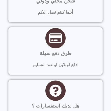
شحن محلي ودولي
أينما كنتم نصل اليكم
طرق دفع سهلة
ادفع اونلاين او عند التسليم
هل لديك استفسارات ؟