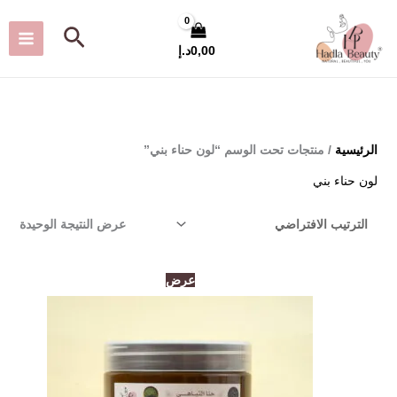
خطي
البحث
لى
0,00
د.إ
لمحتوى
الرئيسية
/ منتجات تحت الوسم “لون حناء بني”
لون حناء بني
عرض النتيجة الوحيدة
السعر
السعر
عرض
الأصلي
الحالي
هو:
هو:
120,00د.إ.
100,00د.إ.