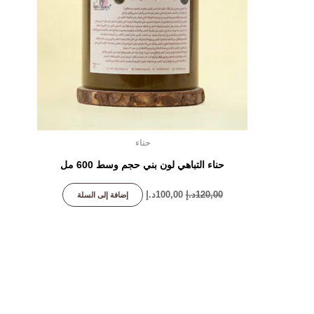
حناء
حناء التباهي لون بني حجم وسط 600 مل
120,00
د.إ
100,00
د.إ
إضافة إلى السلة