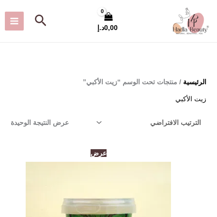
خطي
البحث
لى
0,00
د.إ
لمحتوى
الرئيسية
/ منتجات تحت الوسم “زيت الأكبي”
زيت الأكبي
عرض النتيجة الوحيدة
السعر
السعر
عرض
الأصلي
الحالي
هو:
هو:
135,00د.إ.
100,00د.إ.