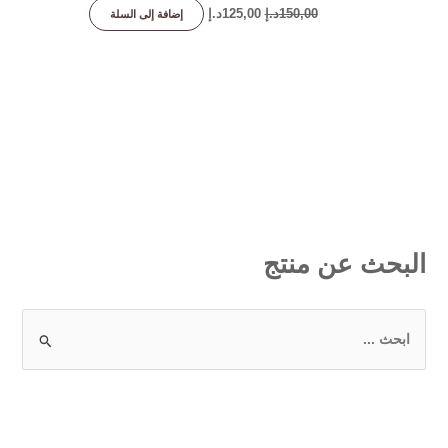
150,00
د.إ
125,00
د.إ
إضافة إلى السلة
البحث عن منتج
ا
ل
ب
ح