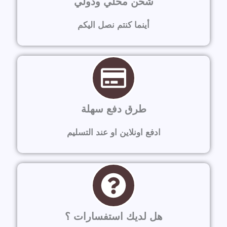
شحن محلي ودولي
أينما كنتم نصل اليكم
طرق دفع سهلة
ادفع اونلاين او عند التسليم
هل لديك استفسارات ؟