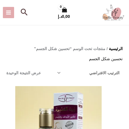
أ
أ
خطي
البحث
د
ع
لى
0,00
د.إ
ن
ل
لمحتوى
ى
ى
س
س
ع
ع
الرئيسية
/ منتجات تحت الوسم “تحسين شكل الجسم”
ر
ر
تحسين شكل الجسم
عرض النتيجة الوحيدة