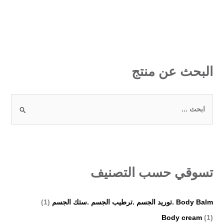
البحث عن منتج
ا
ل
ب
ح
ث
تسوقي حسب التصنيف
ع
ن
Body Balm .توريد الجسم .ترطيب الجسم .ستك الجسم
(1)
:
Body cream
(1)