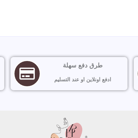
طرق دفع سهلة
ادفع اونلاين او عند التسليم