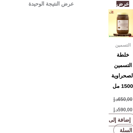
السعر
السعر
عرض
عرض النتيجة الوحيدة
الأصلي
الحالي
هو:
هو:
650,00د.إ.
590,00د.إ.
التسمين
خلطة
التسمين
لصحراوية
1500 مل
650,00
د.إ
590,00
د.إ
إضافة إلى
السلة