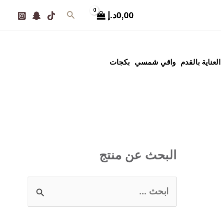
البحث
0,00
د.إ
العناية بالقدم
واقي شمسي
بكجات
البحث عن منتج
ا
ل