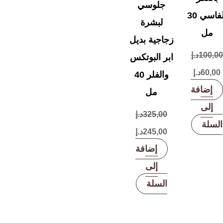
جلوسي
الفاسي 30
لبشرة
مل
زجاجية بديل
100,00
د.إ
ابر البوتكس
60,00
د.إ
والفلر 40
إضافة
مل
إلى
325,00
د.إ
السلة
245,00
د.إ
إضافة
إلى
السلة