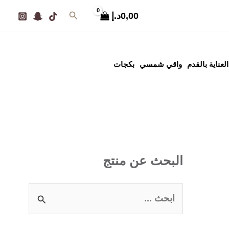
أ
أ
البحث
0,00
د.إ
د
ع
ن
ل
ى
ى
العناية بالقدم
واقي شمسي
بكجات
س
س
ع
ع
ر
ر
البحث عن منتج
ا
ل