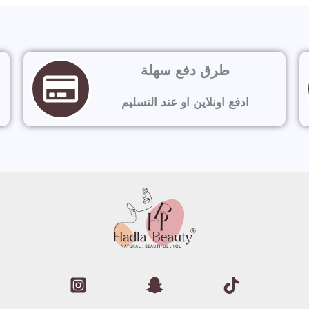
طرق دفع سهلة
ادفع اونلاين او عند التسليم