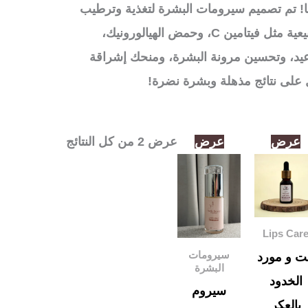
ا! تم تصميم سيرومات البشرة لتغذية وترطيب
البشرة بعمق، مع تركيبات غنية بمكونات طبيعية مثل فيتامين C، وحمض الهيالورونيك،
اعيد، وتحسين مرونة البشرة، ومنحك إشراقة
على نتائج مذهلة وبشرة نضرة!
السعر
السعر
السعر
السعر
عرض
عرض
عرض ⁦2⁩ من كل النتائج
الأصلي
الحالي
الأصلي
الحالي
هو:
هو:
هو:
هو:
100,00د.إ.
60,00د.إ.
325,00د.إ.
245,00د.إ.
Lips Car
سيرومات
ت و مورد
البشرة
الخدود
سيروم
بالعكر